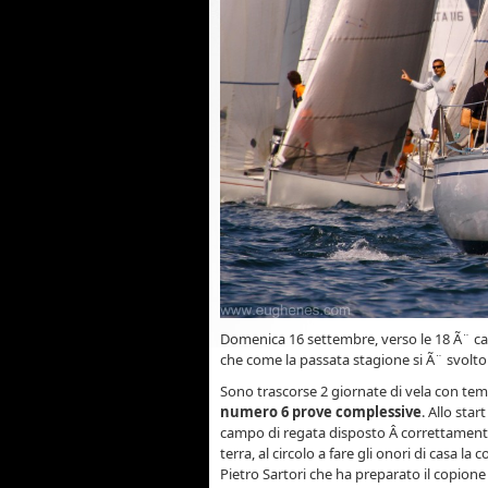
Domenica 16 settembre, verso le 18 Ã¨ cala
che come la passata stagione si Ã¨ svolto
Sono trascorse 2 giornate di vela con te
numero 6 prove complessive
. Allo sta
campo di regata disposto Â correttament
terra, al circolo a fare gli onori di casa l
Pietro Sartori che ha preparato il copio