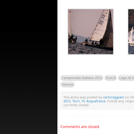
Campionato Italiano 2012
First 8
Lago di 
Verona
This entry was posted by
carloreggiani
on Ott
2012
,
Torri
,
YC Acquafresca
. Follow any resp
currently closed.
Comments are closed.