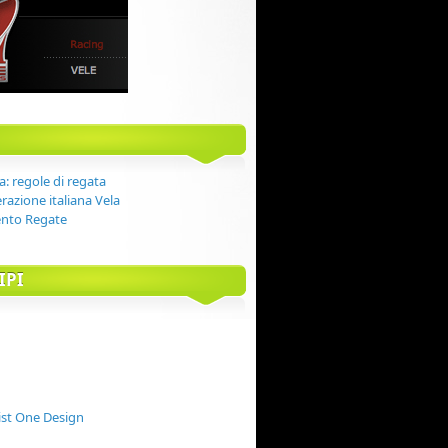
: regole di regata
razione italiana Vela
nto Regate
IPI
st One Design