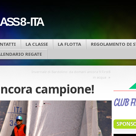
SS 8 - ITA
NTATTI
LA CLASSE
LA FLOTTA
REGOLAMENTO DI S
ALENDARIO REGATE
Invernale di Bardolino: da domani ancora 9 First8
»
in acqua
ancora campione!
SPONSO