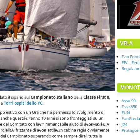
VELA
Ezio Fonda
FIV – Fede
Regolame
MONOT
to il sipario sul
Campionato Italiano
della
Classe First 8
,
Asso 99
 a
Torri ospiti dello YC
.
Esse 850
mpo estivo con un Ora che ha permesso lo svolgimento di
FUN
rt anche questâ€™anno 10 armi si sono fronteggiati su un
FunGarda
e dal Comitato con lâ€™immancabile aiuto di â€œMaxâ€. A
J24
a cordialitÃ frizzante di â€œPattiâ€.In cabina regia ovviamente
Protagoni
ne del Campionato superando come sempre direi, tutte le