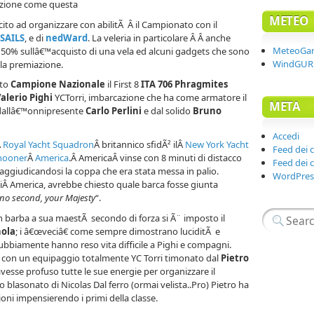
tazione come questa
METEO
scito ad organizzare con abilitÃ Â il Campionato con il
SAILS
, e di
nedWard
. La veleria in particolare Â Â anche
MeteoGa
50% sullâ€™acquisto di una vela ed alcuni gadgets che sono
WindGURU
ella premiazione.
ato
Campione Nazionale
il First 8
ITA 706 Phragmites
alerio Pighi
YCTorri, imbarcazione che ha come armatore il
META
 dallâ€™onnipresente
Carlo Perlini
e dal solido
Bruno
Accedi
Â
Royal Yacht Squadron
Â britannico sfidÃ² ilÂ
New York Yacht
Feed dei 
hooner
Â
America
.Â AmericaÂ vinse con 8 minuti di distacco
Feed dei
 aggiudicandosi la coppa che era stata messa in palio.
WordPres
 diÂ America, avrebbe chiesto quale barca fosse giunta
 no second, your Majesty
“.
 barba a sua maestÃ secondo di forza si Ã¨ imposto il
nola
; i â€œveciâ€ come sempre dimostrano luciditÃ e
ubbiamente hanno reso vita difficile a Pighi e compagni.
con un equipaggio totalmente YC Torri timonato dal
Pietro
vesse profuso tutte le sue energie per organizzare il
blasonato di Nicolas Dal ferro (ormai velista..Pro) Pietro ha
oni impensierendo i primi della classe.