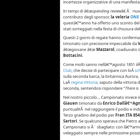
incertezze organizzative di una manifes
In tempi di â€œ
spending review
â€ Ã¨ riu
contributo degli sponsor,
la veleria
ONE 
questâ€™anno ha offerto uno sconto del 
stati sorteggiati nella festa di chiusura d
Questi 2 giorni di regate hanno conferm
timonato con precisione impeccabile da
V
â€œgiovane â€œ
Mazzarol
, coadiuvato
Bottacini
.
Come molti sanno nellâ€™agosto 1851 il
Club
, che decise di partecipare con loÂ
sc
sulla seconda barca, la britannica Aurora,
LaÂ
regina Vittoria
, saputo della vittoria
seconda, sentendosi rispondere “
There is
Nel nostro piccolo… Campionato invece in
Giauen
timonato da
Enrico Dallâ€™Ag
puntualitÃ nel raggiungere il podio e ind
Terzo gradino del podio per
Fran ITA 854
Sartori
. Se qualcuno sperava che Pietro a
Campionato si Ã¨ sbagliato: con lâ€™armo 
veleggiato sempre nelle primissime posizi