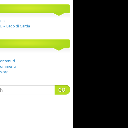
rda
 – Lago di Garda
contenuti
 commenti
s.org