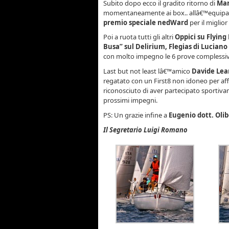
Subito dopo ecco il gradito ritorno di
Mar
momentaneamente ai box.. allâ€™equipa
premio speciale nedWard
per il miglio
Poi a ruota tutti gli altri
Oppici su Flyin
Busa” sul Delirium,
Flegias di Lucian
con molto impegno le 6 prove complessiv
Last but not least lâ€™amico
Davide Lea
regatato con un First8 non idoneo per aff
riconosciuto di aver partecipato sportivam
prossimi impegni.
PS: Un grazie infine a
Eugenio dott. Oli
Il Segretario Luigi Romano