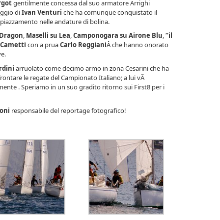
got
gentilmente concessa dal suo armatore Arrighi
ggio di
Ivan Venturi
che ha comunque conquistato il
r piazzamento nelle andature di bolina.
g Dragon
,
Maselli su Lea
,
Camponogara su Airone Blu
,
“il
o Cametti
con a prua
Carlo Reggiani
Â che hanno onorato
e.
rdini
arruolato come decimo armo in zona Cesarini che ha
rontare le regate del Campionato Italiano; a lui vÃ
ente . Speriamo in un suo gradito ritorno sui First8 per i
boni
responsabile del reportage fotografico!