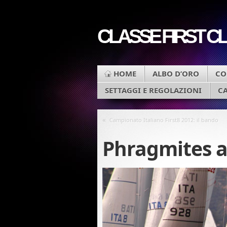
CLASSE FIRST CLA
HOME
ALBO D’ORO
CO
SETTAGGI E REGOLAZIONI
C
«
Campionato Italiano First8 2012: il bando
Phragmites 